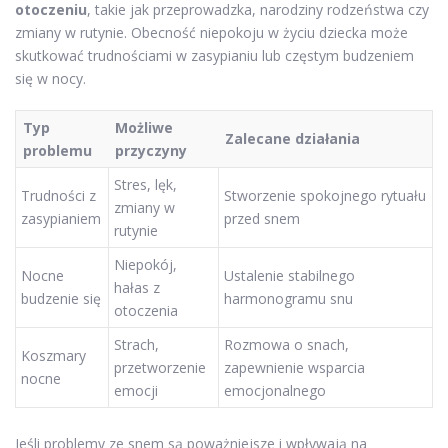
otoczeniu
, takie jak przeprowadzka, narodziny rodzeństwa czy
zmiany w rutynie. Obecność niepokoju w życiu dziecka może
skutkować trudnościami w zasypianiu lub częstym budzeniem
się w nocy.
Typ
Możliwe
Zalecane działania
problemu
przyczyny
Stres, lęk,
Trudności z
Stworzenie spokojnego rytuału
zmiany w
zasypianiem
przed snem
rutynie
Niepokój,
Nocne
Ustalenie stabilnego
hałas z
budzenie się
harmonogramu snu
otoczenia
Strach,
Rozmowa o snach,
Koszmary
przetworzenie
zapewnienie wsparcia
nocne
emocji
emocjonalnego
Jeśli problemy ze snem są poważniejsze i wpływają na