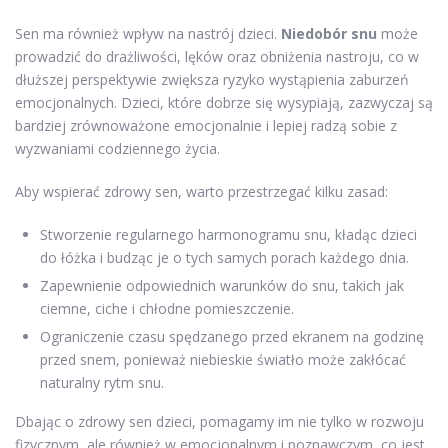
Sen ma również wpływ na nastrój dzieci.
Niedobór snu
może
prowadzić do drażliwości, lęków oraz obniżenia nastroju, co w
dłuższej perspektywie zwiększa ryzyko wystąpienia zaburzeń
emocjonalnych. Dzieci, które dobrze się wysypiają, zazwyczaj są
bardziej zrównoważone emocjonalnie i lepiej radzą sobie z
wyzwaniami codziennego życia.
Aby wspierać zdrowy sen, warto przestrzegać kilku zasad:
Stworzenie regularnego harmonogramu snu, kładąc dzieci
do łóżka i budząc je o tych samych porach każdego dnia.
Zapewnienie odpowiednich warunków do snu, takich jak
ciemne, ciche i chłodne pomieszczenie.
Ograniczenie czasu spędzanego przed ekranem na godzinę
przed snem, ponieważ niebieskie światło może zakłócać
naturalny rytm snu.
Dbając o zdrowy sen dzieci, pomagamy im nie tylko w rozwoju
fizycznym, ale również w emocjonalnym i poznawczym, co jest