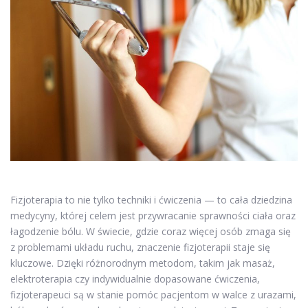
Fizjoterapia to nie tylko techniki i ćwiczenia — to cała dziedzina
medycyny, której celem jest przywracanie sprawności ciała oraz
łagodzenie bólu. W świecie, gdzie coraz więcej osób zmaga się
z problemami układu ruchu, znaczenie fizjoterapii staje się
kluczowe. Dzięki różnorodnym metodom, takim jak masaż,
elektroterapia czy indywidualnie dopasowane ćwiczenia,
fizjoterapeuci są w stanie pomóc pacjentom w walce z urazami,