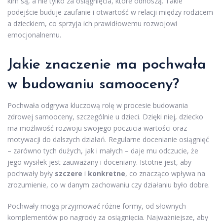
kim są, a nie tylko za osiągnięcia, które odnoszą. Takie
podejście buduje zaufanie i otwartość w relacji między rodzicem
a dzieckiem, co sprzyja ich prawidłowemu rozwojowi
emocjonalnemu.
Jakie znaczenie ma pochwała
w budowaniu samooceny?
Pochwała odgrywa kluczową rolę w procesie budowania
zdrowej samooceny, szczególnie u dzieci. Dzięki niej, dziecko
ma możliwość rozwoju swojego poczucia wartości oraz
motywacji do dalszych działań. Regularne docenianie osiągnięć
– zarówno tych dużych, jak i małych – daje mu odczucie, że
jego wysiłek jest zauważany i doceniany. Istotne jest, aby
pochwały były
szczere
i
konkretne
, co znacząco wpływa na
zrozumienie, co w danym zachowaniu czy działaniu było dobre.
Pochwały mogą przyjmować różne formy, od słownych
komplementów po nagrody za osiągnięcia. Najważniejsze, aby