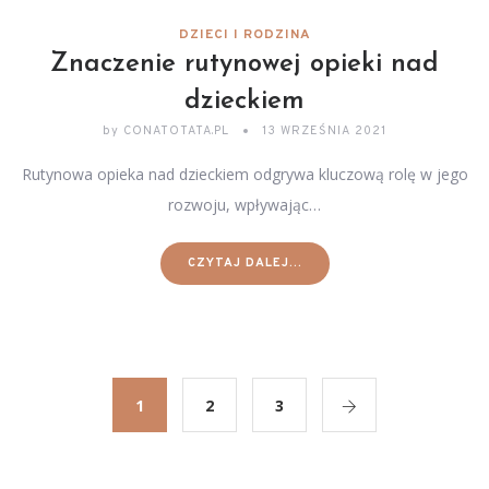
DZIECI I RODZINA
Znaczenie rutynowej opieki nad
dzieckiem
by
CONATOTATA.PL
13 WRZEŚNIA 2021
Rutynowa opieka nad dzieckiem odgrywa kluczową rolę w jego
rozwoju, wpływając…
CZYTAJ DALEJ...
1
2
3