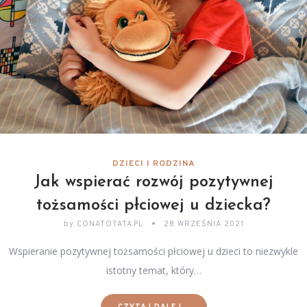
DZIECI I RODZINA
Jak wspierać rozwój pozytywnej
tożsamości płciowej u dziecka?
by
CONATOTATA.PL
28 WRZEŚNIA 2021
Wspieranie pozytywnej tożsamości płciowej u dzieci to niezwykle
istotny temat, który…
CZYTAJ DALEJ...