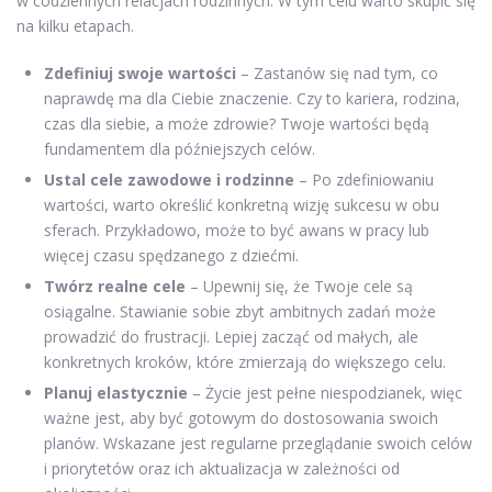
w codziennych relacjach rodzinnych. W tym celu warto skupić się
na kilku etapach.
Zdefiniuj swoje wartości
– Zastanów się nad tym, co
naprawdę ma dla Ciebie znaczenie. Czy to kariera, rodzina,
czas dla siebie, a może zdrowie? Twoje wartości będą
fundamentem dla późniejszych celów.
Ustal cele zawodowe i rodzinne
– Po zdefiniowaniu
wartości, warto określić konkretną wizję sukcesu w obu
sferach. Przykładowo, może to być awans w pracy lub
więcej czasu spędzanego z dziećmi.
Twórz realne cele
– Upewnij się, że Twoje cele są
osiągalne. Stawianie sobie zbyt ambitnych zadań może
prowadzić do frustracji. Lepiej zacząć od małych, ale
konkretnych kroków, które zmierzają do większego celu.
Planuj elastycznie
– Życie jest pełne niespodzianek, więc
ważne jest, aby być gotowym do dostosowania swoich
planów. Wskazane jest regularne przeglądanie swoich celów
i priorytetów oraz ich aktualizacja w zależności od