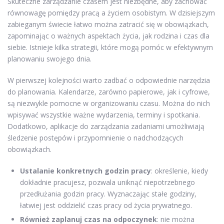
Skuteczne zarządzanie czasem jest niezbędne, aby zachować
równowagę pomiędzy pracą a życiem osobistym. W dzisiejszym
zabieganym świecie łatwo można zatracić się w obowiązkach,
zapominając o ważnych aspektach życia, jak rodzina i czas dla
siebie. Istnieje kilka strategii, które mogą pomóc w efektywnym
planowaniu swojego dnia.
W pierwszej kolejności warto zadbać o odpowiednie narzędzia
do planowania. Kalendarze, zarówno papierowe, jak i cyfrowe,
są niezwykle pomocne w organizowaniu czasu. Można do nich
wpisywać wszystkie ważne wydarzenia, terminy i spotkania.
Dodatkowo, aplikacje do zarządzania zadaniami umożliwiają
śledzenie postępów i przypomnienie o nadchodzących
obowiązkach.
Ustalanie konkretnych godzin pracy
: określenie, kiedy
dokładnie pracujesz, pozwala uniknąć niepotrzebnego
przedłużania godzin pracy. Wyznaczając stałe godziny,
łatwiej jest oddzielić czas pracy od życia prywatnego.
Również zaplanuj czas na odpoczynek
: nie można