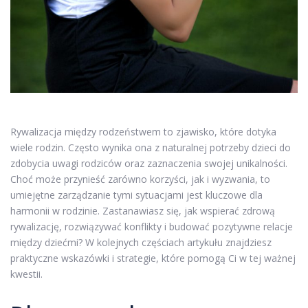
Rywalizacja między rodzeństwem to zjawisko, które dotyka
wiele rodzin. Często wynika ona z naturalnej potrzeby dzieci do
zdobycia uwagi rodziców oraz zaznaczenia swojej unikalności.
Choć może przynieść zarówno korzyści, jak i wyzwania, to
umiejętne zarządzanie tymi sytuacjami jest kluczowe dla
harmonii w rodzinie. Zastanawiasz się, jak wspierać zdrową
rywalizację, rozwiązywać konflikty i budować pozytywne relacje
między dziećmi? W kolejnych częściach artykułu znajdziesz
praktyczne wskazówki i strategie, które pomogą Ci w tej ważnej
kwestii.