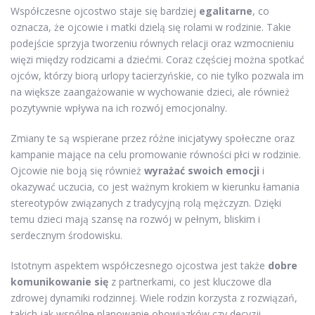
Współczesne ojcostwo staje się bardziej
egalitarne
, co
oznacza, że ojcowie i matki dzielą się rolami w rodzinie. Takie
podejście sprzyja tworzeniu równych relacji oraz wzmocnieniu
więzi między rodzicami a dziećmi. Coraz częściej można spotkać
ojców, którzy biorą urlopy tacierzyńskie, co nie tylko pozwala im
na większe zaangażowanie w wychowanie dzieci, ale również
pozytywnie wpływa na ich rozwój emocjonalny.
Zmiany te są wspierane przez różne inicjatywy społeczne oraz
kampanie mające na celu promowanie równości płci w rodzinie.
Ojcowie nie boją się również
wyrażać swoich emocji
i
okazywać uczucia, co jest ważnym krokiem w kierunku łamania
stereotypów związanych z tradycyjną rolą mężczyzn. Dzięki
temu dzieci mają szansę na rozwój w pełnym, bliskim i
serdecznym środowisku.
Istotnym aspektem współczesnego ojcostwa jest także
dobre
komunikowanie się
z partnerkami, co jest kluczowe dla
zdrowej dynamiki rodzinnej. Wiele rodzin korzysta z rozwiązań,
takich jak wspólne planowanie obowiązków czy decyzji