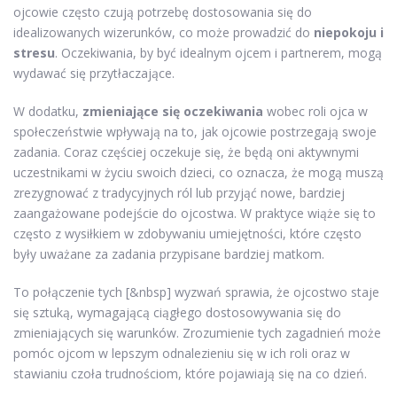
ojcowie często czują potrzebę dostosowania się do
idealizowanych wizerunków, co może prowadzić do
niepokoju i
stresu
. Oczekiwania, by być idealnym ojcem i partnerem, mogą
wydawać się przytłaczające.
W dodatku,
zmieniające się oczekiwania
wobec roli ojca w
społeczeństwie wpływają na to, jak ojcowie postrzegają swoje
zadania. Coraz częściej oczekuje się, że będą oni aktywnymi
uczestnikami w życiu swoich dzieci, co oznacza, że mogą muszą
zrezygnować z tradycyjnych ról lub przyjąć nowe, bardziej
zaangażowane podejście do ojcostwa. W praktyce wiąże się to
często z wysiłkiem w zdobywaniu umiejętności, które często
były uważane za zadania przypisane bardziej matkom.
To połączenie tych [&nbsp] wyzwań sprawia, że ojcostwo staje
się sztuką, wymagającą ciągłego dostosowywania się do
zmieniających się warunków. Zrozumienie tych zagadnień może
pomóc ojcom w lepszym odnalezieniu się w ich roli oraz w
stawianiu czoła trudnościom, które pojawiają się na co dzień.