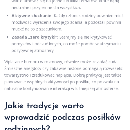
warto umówić się na jedne lub kilka tematów, które będą
neutralne i przyjemne dla wszystkich.
Aktywne słuchanie:
Każdy członek rodziny powinien mieć
możliwość wyrażenia swojego zdania, a pozostali powinni
muckć na to z szacunkiem.
Zasada „zero krytyki”:
Starajmy się nie krytykować
pomysłów i odczuć innych, co może pomóc w utrzymaniu
pozytywnej atmosfery.
Wplatanie humoru w rozmowy, również może zdziałać cuda.
Śmieszne anegdoty czy zabawne historie pomagają rozweselić
towarzystwo i zredukować napięcia. Dobrą praktyką jest także
planowanie wspólnych aktywności po posiłku, co pozwala na
naturalne kontynuowanie interakcji w luźniejszej atmosferze.
Jakie tradycje warto
wprowadzić podczas posiłków
rodzinnych?